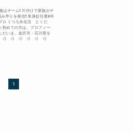
族はチーム❗️ 片付けで家族がチ
み作りを発信❗️ 単身赴任妻6年
のプロ くつろ木生活 とくだ
 （初めての方は、プロフィー
 ただいま、金沢市・石川県を
💨 💨 💨 💨 💨 💨
1