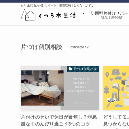
石川 金沢 お片付けサポート・整理収納｜とくだ かずこ
訪問型片付けサポー
REAL SUPPORT
片づけ個別相談
– category –
片づけ個別相談
片付けのせいで休日が台無し？罪悪
どうしてモ
感なくのんびり過ごす3つのコツ
見つからな