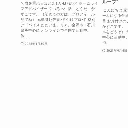
ループ”
＼歳を重ねるほど楽しいLIFE✨／ ホームライ
フアドバイザー くつろ木生活 とくだ か
こんにちは 家
ずこです。 （初めての方は、プロフィール
ームになる仕組
見てね） 元単身赴任妻×片付けプロ×性格別
目 お片付け
アドバイス ただいま、リアル金沢市・石川
かずこです。
県を中心に オンラインで全国で活動中。
ルをどうぞ）
休...
中心に活動中。 
💨...
2025年1月30日
2021年9月6日