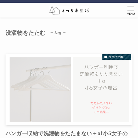
MENU
洗濯物をたたむ
– tag –
片づけサポート
ハンガー収納で洗濯物をたたまない＋α❗️小5女子の