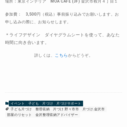
場所：東京インテリア MOA CAFE (3F) 金沢市鞍月４丁目１
参加費： 3,500円（税込）事前振り込みでお願いします。お
申し込みの際に、お知らせします。
＊ライフデザイン ダイヤグラムシートを使って、あなた
時間に向き合います。
こちら
詳しくは、
からどうぞ。
イベント
子ども
片づけ
片づけサポート
子ども片づけ
整理収納
片づけ.野々市市
片づけ.金沢市
部屋のリセット
金沢整理収納アドバイザー