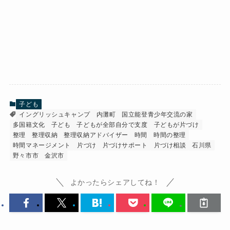
子ども
イングリッシュキャンプ
内灘町
国立能登青少年交流の家
多国籍文化
子ども
子どもが全部自分で支度
子どもが片づけ
整理
整理収納
整理収納アドバイザー
時間
時間の整理
時間マネージメント
片づけ
片づけサポート
片づけ相談
石川県
野々市市
金沢市
よかったらシェアしてね！