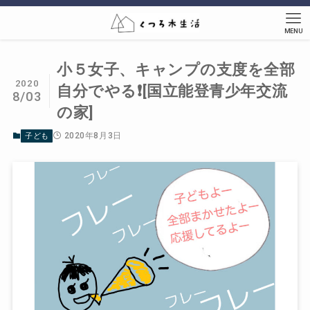
MENU
小５女子、キャンプの支度を全部
2020
自分でやる❗️[国立能登青少年交流
8/03
の家]
2020年8月3日
子ども