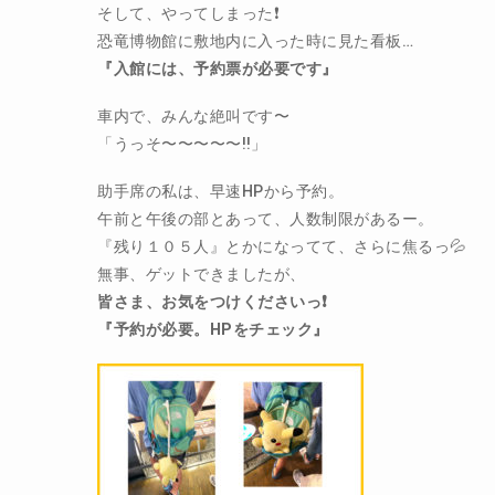
そして、やってしまった❗️
恐竜博物館に敷地内に入った時に見た看板…
『入館には、予約票が必要です』
車内で、みんな絶叫です〜
「うっそ〜〜〜〜〜‼️」
助手席の私は、早速HPから予約。
午前と午後の部とあって、人数制限があるー。
『残り１０５人』とかになってて、さらに焦るっ💦
無事、ゲットできましたが、
皆さま、お気をつけくださいっ❗️
『予約が必要。HPをチェック』