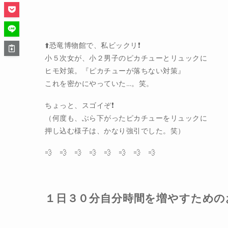
⬆️恐竜博物館で、私ビックリ❗️
小５次女が、小２男子のピカチューとリュックに
ヒモ対策。『ピカチューが落ちない対策』
これを密かにやっていた…。笑。
ちょっと、スゴイぞ❗️
（何度も、ぶら下がったピカチューをリュックに
押し込む様子は、かなり強引でした。笑）
💨 💨 💨 💨 💨 💨 💨 💨
１日３０分自分時間を増やすための