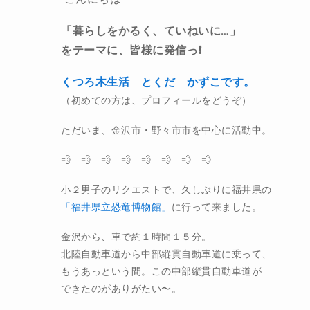
「暮らしをかるく、ていねいに…」
をテーマに、皆様に発信っ❗️
くつろ木生活 とくだ かずこです。
（初めての方は、プロフィールをどうぞ）
ただいま、金沢市・野々市市を中心に活動中。
💨 💨 💨 💨 💨 💨 💨 💨
小２男子のリクエストで、久しぶりに福井県の
「福井県立恐竜博物館」
に行って来ました。
金沢から、車で約１時間１５分。
北陸自動車道から
中部縦貫自動車道に乗って、
もうあっという間。この中部縦貫自動車道が
できたのがありがたい〜。