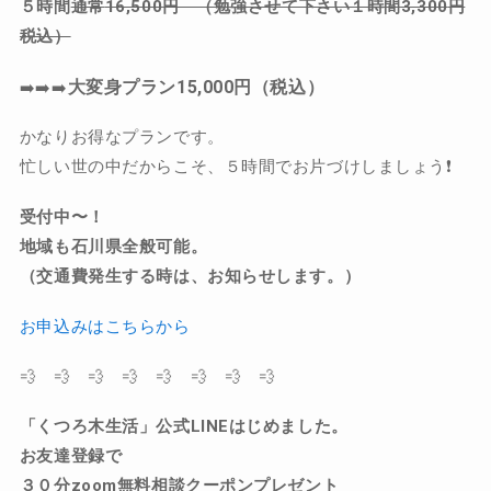
５時間
通常
16,500
円 （勉強させて下さい１時間
3,300
円
税込）
大変身プラン
15,000
円（税込）
➡️➡️➡️
かなりお得なプランです。
忙しい世の中だからこそ、５時間でお片づけしましょう❗️
受付中〜！
地域も石川県全般可能。
（交通費発生する時は、お知らせします。）
お申込みはこちらから
💨 💨 💨 💨 💨 💨 💨 💨
「くつろ木生活」公式
LINE
はじめました。
お友達登録で
３０分zoom無料相談クーポンプレゼント