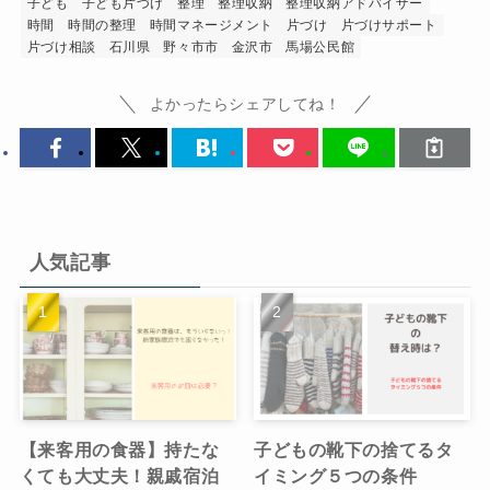
子ども
子ども片づけ
整理
整理収納
整理収納アドバイザー
時間
時間の整理
時間マネージメント
片づけ
片づけサポート
片づけ相談
石川県
野々市市
金沢市
馬場公民館
よかったらシェアしてね！
人気記事
【来客用の食器】持たな
子どもの靴下の捨てるタ
くても大丈夫！親戚宿泊
イミング５つの条件