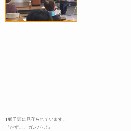
⬆️獅子頭に見守られています…
『かずこ、ガンバっ❗️』