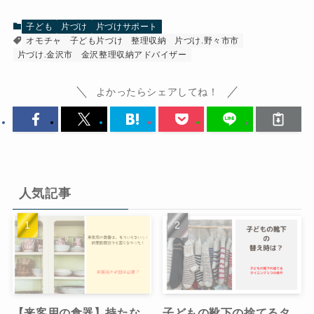
子ども
片づけ
片づけサポート
オモチャ
子ども片づけ
整理収納
片づけ.野々市市
片づけ.金沢市
金沢整理収納アドバイザー
よかったらシェアしてね！
人気記事
【来客用の食器】持たな
子どもの靴下の捨てるタ