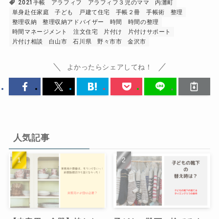
2021手帳
アラフィフ
アラフィフ３児のママ
内灘町
単身赴任家庭
子ども
戸建て住宅
手帳２冊
手帳術
整理
整理収納
整理収納アドバイザー
時間
時間の整理
時間マネージメント
注文住宅
片付け
片付けサポート
片付け相談
白山市
石川県
野々市市
金沢市
よかったらシェアしてね！
人気記事