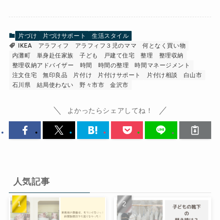
片づけ
片づけサポート
生活スタイル
IKEA
アラフィフ
アラフィフ３児のママ
何となく買い物
内灘町
単身赴任家族
子ども
戸建て住宅
整理
整理収納
整理収納アドバイザー
時間
時間の整理
時間マネージメント
注文住宅
無印良品
片付け
片付けサポート
片付け相談
白山市
石川県
結局使わない
野々市市
金沢市
よかったらシェアしてね！
人気記事