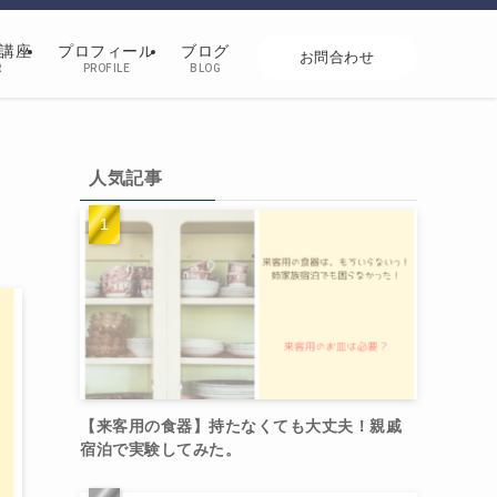
講座
プロフィール
ブログ
お問合わせ
R
PROFILE
BLOG
し
人気記事
【来客用の食器】持たなくても大丈夫！親戚
宿泊で実験してみた。