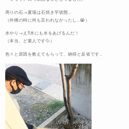
周りの石→夏場は石焼き芋状態…
（外構の時に何も言われなかったし…😭）
水やり→え⁈木にも水をあげるんだ！
（本当、ど素人です💦）
色々と原因を教えてもらって、納得と反省です…