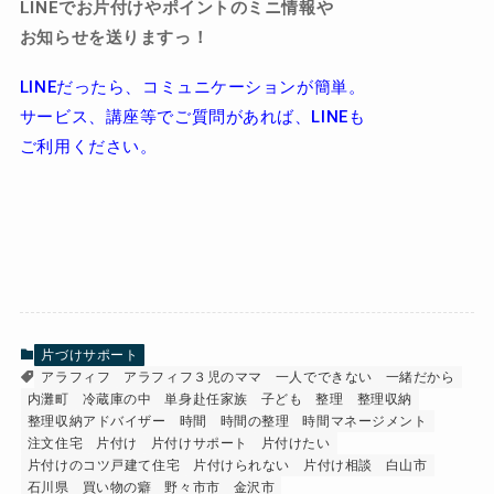
LINEでお片付けやポイントのミニ情報や
お知らせを送りますっ！
LINEだったら、コミュニケーションが簡単。
サービス、講座等でご質問があれば、LINEも
ご利用ください。
片づけサポート
アラフィフ
アラフィフ３児のママ
一人でできない
一緒だから
内灘町
冷蔵庫の中
単身赴任家族
子ども
整理
整理収納
整理収納アドバイザー
時間
時間の整理
時間マネージメント
注文住宅
片付け
片付けサポート
片付けたい
片付けのコツ戸建て住宅
片付けられない
片付け相談
白山市
石川県
買い物の癖
野々市市
金沢市