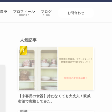
講座
プロフィール
ブログ
お問合わせ
R
PROFILE
BLOG
自
人気記事
【来客用の食器】持たなくても大丈夫！親戚
宿泊で実験してみた。